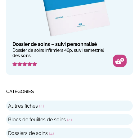
Dossier de soins – suivi personnalisé
Dossier de soins infirmiers 46p, suivi semestriel
des soins
Note
5.00
sur 5
CATÉGORIES
4
Autres fiches
4
produits
4
Blocs de feuilles de soins
4
produits
4
Dossiers de soins
4
produits