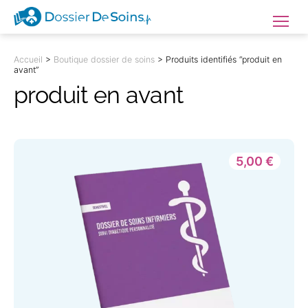
Dossierdesoins.fr
Menu
Accueil
>
Boutique dossier de soins
> Produits identifiés “produit en
avant”
produit en avant
5,00
€