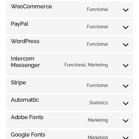
to
WooCommerce
service
Functional
Consent
php
to
PayPal
service
Functional
Consent
woocomme
to
WordPress
service
Functional
Consent
paypal
to
Intercom
service
Messenger
Functional, Marketing
Consent
wordpress
to
Stripe
service
Functional
Consent
intercom-
to
messenger
Automattic
service
Statistics
Consent
stripe
to
Adobe Fonts
service
Marketing
Consent
automattic
to
Google Fonts
service
Marketing