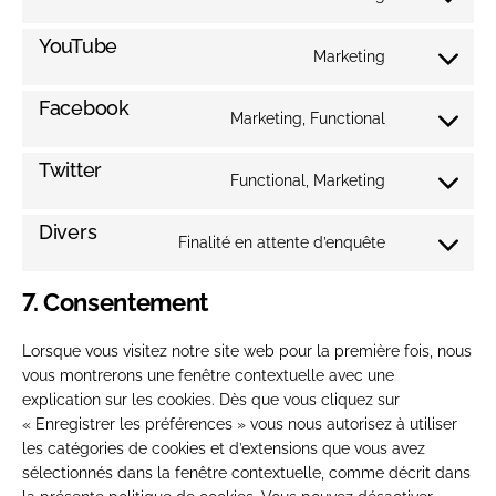
Consent
adobe-
to
YouTube
fonts
service
Marketing
Consent
google-
to
Facebook
fonts
service
Marketing, Functional
Consent
youtube
to
Twitter
service
Functional, Marketing
Consent
facebook
to
Divers
service
Finalité en attente d’enquête
Consent
twitter
to
7. Consentement
service
divers
Lorsque vous visitez notre site web pour la première fois, nous
vous montrerons une fenêtre contextuelle avec une
explication sur les cookies. Dès que vous cliquez sur
« Enregistrer les préférences » vous nous autorisez à utiliser
les catégories de cookies et d’extensions que vous avez
sélectionnés dans la fenêtre contextuelle, comme décrit dans