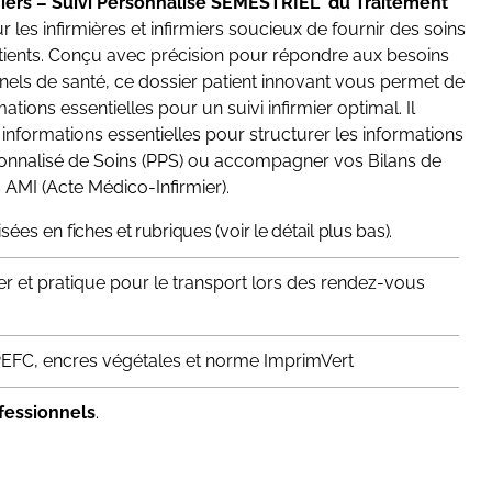
rmiers – Suivi Personnalisé SEMESTRIEL du Traitement
ur les infirmières et infirmiers soucieux de fournir des soins
atients. Conçu avec précision pour répondre aux besoins
nels de santé, ce dossier patient innovant vous permet de
mations essentielles pour un suivi infirmier optimal. Il
informations essentielles pour structurer les informations
sonnalisé de Soins (PPS) ou accompagner vos Bilans de
s AMI (Acte Médico-Infirmier).
isées en
fiches et r
ubriques (voir le détail plus bas).
er et pratique pour le transport lors des rendez-vous
PEFC, encres végétales et norme ImprimVert
ofessionnels
.