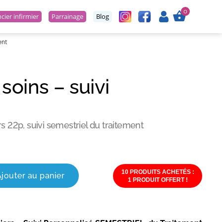
0
ier infirmier
Parrainage
Blog
ent
soins – suivi
t
rs 22p, suivi semestriel du traitement
10 PRODUITS ACHETÉS :
Ajouter au panier
1 PRODUIT OFFERT !