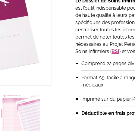
Le Dossier de Soins Infi
suivi
traitement
est l’outil indispensable po
de haute qualité à leurs p
spécifiques des profession
centraliser toutes les infor
permet de noter toutes les 
nécessaires au Projet Per
Soins Infirmiers (
BSI
) et vo
Comprend 22 pages div
Format A5, facile à rang
médicaux.
Imprimé sur du papier 
Déductible en frais pr