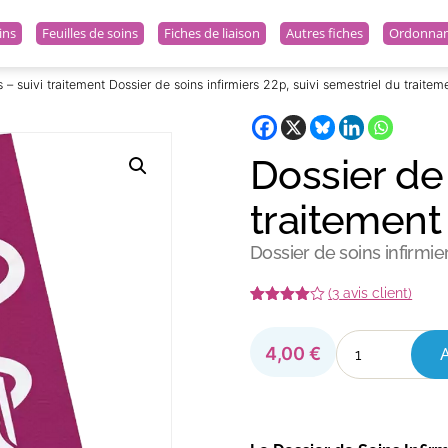
ins
Feuilles de soins
Fiches de liaison
Autres fiches
Ordonnanc
 – suivi traitement Dossier de soins infirmiers 22p, suivi semestriel du traitem
Dossier de 
traitemen
Dossier de soins infirmie
(
3
avis client)
Noté
3
4.67
sur 5
quantité
basé sur
4,00
€
de
notations
client
Dossier
de
soins
-