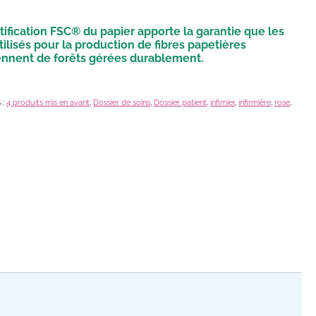
tification FSC® du papier apporte la garantie que les
tilisés pour la production de fibres papetières
ennent de forêts gérées durablement.
 :
4 produits mis en avant
,
Dossier de soins
,
Dossier patient
,
infimier
,
infirmière
,
rose
,