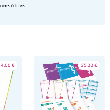
ines éditions.
4,00
€
35,00
€