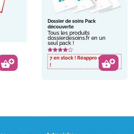
Dossier de soins Pack
découverte
Tous les produits
dossierdesoins.fr en un
seul pack !
Note
4.50
7 en stock
sur 5