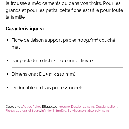
la trousse à médicaments ou dans vos tiroirs. Pour les
grands et pour les petits, cette fiche est utile pour toute
la famille.
Caractéristiques :
Fiche de liaison support papier 300g/m² couché
mat.
Par pack de 10 fiches douleur et fièvre
Dimensions : DL (99 x 210 mm)
Déductible en frais professionnels.
Catégorie :
Autres fiches
Étiquettes :
3eligne
,
Dossier de soins
,
Dossier patient
,
Fiches douleur et fievre
,
infimier
,
infirmière
,
Suivi personnalisé
,
suivi soins