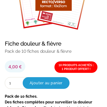
Fiche douleur & fièvre
Pack de 10 fiches douleur & fièvre
10 PRODUITS ACHETÉS :
4,00
€
1 PRODUIT OFFERT !
quantité
Ajouter au panier
de
Fiche
douleur
Pack de 10 fiches.
&
fièvre
Des fiches complètes pour surveiller la douleur