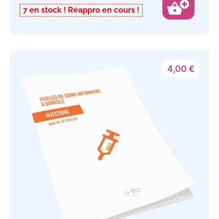
Note
4.50
7 en stock
sur 5
4,00
€